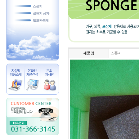
스폰지
골판지 상자
발포완충재
제품명
스폰지