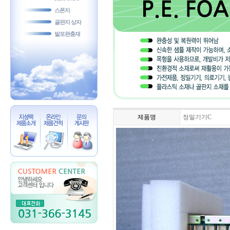
스폰지
골판지 상자
발포완충재
제품명
정밀기기C