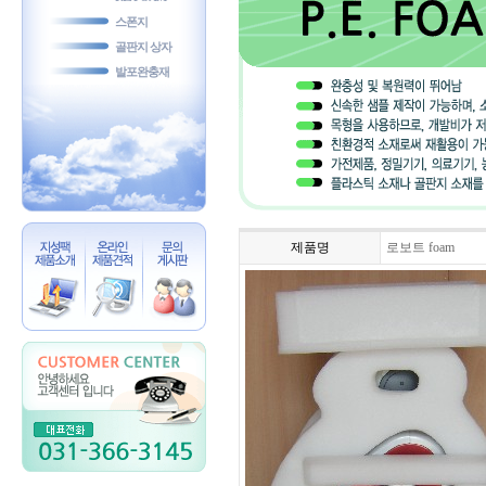
스폰지
골판지 상자
발포완충재
제품명
로보트 foam