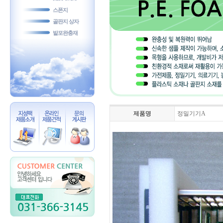
스폰지
골판지 상자
발포완충재
제품명
정밀기기A